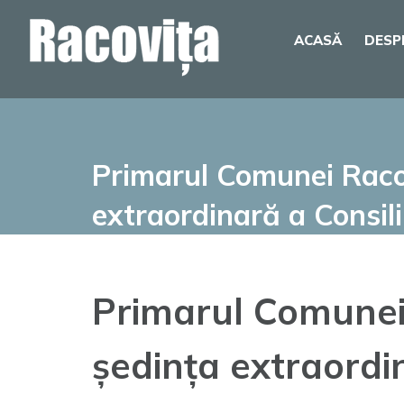
Skip
ACASĂ
DESP
to
content
Primarul Comunei Raco
extraordinară a Consili
Primarul Comunei
ședința extraordin