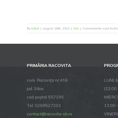
By
tnttnt
|
august 16th, 2022
|
Stiri
|
Comentariile sunt închi
PRIMĂRIA RACOVITA
PROGR
com. Racoviţa nr.416
LUNI, M
jud. Sibiu
(12:00
cod poştal 557195
MIERCU
Tel: 0269527201
13:00 
contact@racovita-sb.ro
VINERI