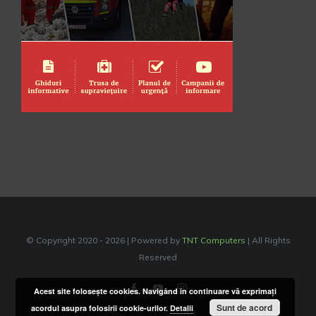
© Copyright 2020 -
2026 | Powered by
TNT Computers
| All Rights
Reserved
Facebook
YouTube
Instagram
Acest site foloseşte cookies. Navigând în continuare vă exprimaţi
Sunt de acord
acordul asupra folosirii cookie-urilor.
Detalii