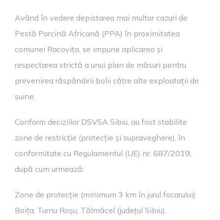
Având în vedere depistarea mai multor cazuri de
Pestă Porcină Africană (PPA) în proximitatea
comunei Racovița, se impune aplicarea și
respectarea strictă a unui plan de măsuri pentru
prevenirea răspândirii bolii către alte exploatații de
suine.
Conform deciziilor DSVSA Sibiu, au fost stabilite
zone de restricție (protecție și supraveghere), în
conformitate cu Regulamentul (UE) nr. 687/2019,
după cum urmează:
Zone de protecție (minimum 3 km în jurul focarului):
Boița, Turnu Roșu, Tălmăcel (județul Sibiu).