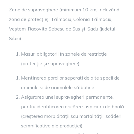
Zone de supraveghere (minimum 10 km, incluzând
zona de protecție): Tălmaciu, Colonia Tălmaciu,
Veștem, Racovița Sebeșu de Sus și Sadu (județul
Sibiu).
Măsuri obligatorii în zonele de restricție
(protecție și supraveghere)
Menținerea porcilor separați de alte specii de
animale și de animalele sălbatice.
Asigurarea unei supravegheri permanente,
pentru identificarea oricărei suspiciuni de boală
(creșterea morbidității sau mortalității, scăderi
semnificative ale producției).