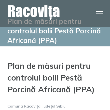
Skip
to
content
Plan de măsuri pentru
controlul bolii Pestă Porcină
Africană (PPA)
Plan de măsuri pentru
controlul bolii Pestă
Porcină Africană (PPA)
Comuna Racovița, județul Sibiu