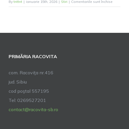
pentru
By
tnttnt
|
ianuarie 15th, 2026
|
Stiri
|
Comentariile sunt închise
Plan
de
măsuri
pentru
controlul
bolii
Pestă
PRIMĂRIA RACOVITA
Porcină
Africană
(PPA)
com. Racoviţa nr.416
jud. Sibiu
cod poştal 557195
Tel: 0269527201
contact@racovita-sb.ro