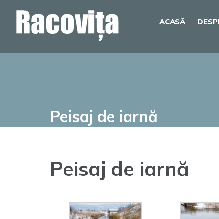
Skip
ACASĂ
DESP
to
content
Peisaj de iarnă
Peisaj de iarnă