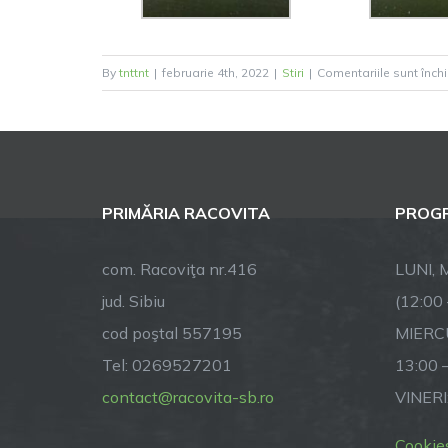
By
tnttnt
|
februarie 4th, 2022
|
Stiri
|
Comentariile sunt înch
PRIMĂRIA RACOVITA
PROGR
com. Racoviţa nr.416
LUNI, M
jud. Sibiu
(12:00
cod poştal 557195
MIERCU
Tel: 0269527201
13:00 
contact@racovita-sb.ro
VINERI
Cookie