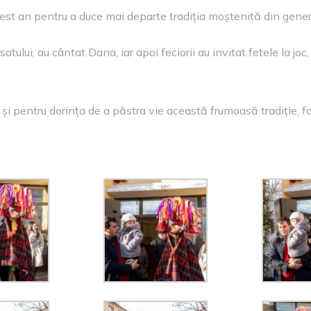
cest an pentru a duce mai departe tradiția moștenită din gener
satului, au cântat Dana, iar apoi feciorii au invitat fetele la jo
i pentru dorința de a păstra vie această frumoasă tradiție, famil