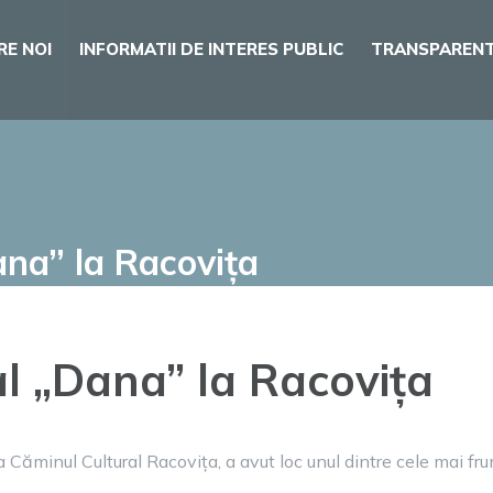
RE NOI
INFORMATII DE INTERES PUBLIC
TRANSPARENT
ana” la Racovița
al „Dana” la Racovița
a Căminul Cultural Racovița, a avut loc unul dintre cele mai fru