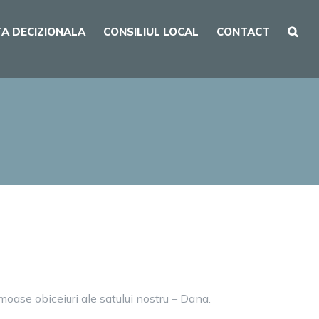
A DECIZIONALA
CONSILIUL LOCAL
CONTACT
moase obiceiuri ale satului nostru – Dana.