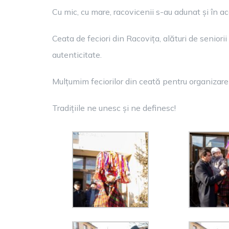
Cu mic, cu mare, racovicenii s-au adunat și în a
Ceata de feciori din Racovița, alături de seniorii 
autenticitate.
Mulțumim feciorilor din ceată pentru organizare ș
Tradițiile ne unesc și ne definesc!