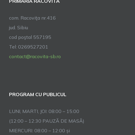
PRIMĂRIA RACOVITA
tradiționala
de
la
com. Racoviţa nr.416
Sebeșu
jud. Sibiu
de
cod poştal 557195
Sus!
Tel: 0269527201
contact@racovita-sb.ro
PROGRAM CU PUBLICUL
LUNI, MARTI, JOI: 08:00 – 15:00
(12:00 – 12:30 PAUZĂ DE MASĂ)
MIERCURI: 08:00 – 12:00 și