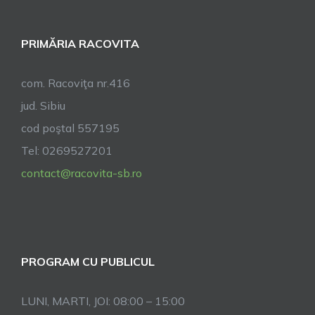
care
purtați
PRIMĂRIA RACOVITA
numele
de
Constantin
com. Racoviţa nr.416
și
jud. Sibiu
Elena!
cod poştal 557195
Tel: 0269527201
contact@racovita-sb.ro
PROGRAM CU PUBLICUL
LUNI, MARTI, JOI: 08:00 – 15:00