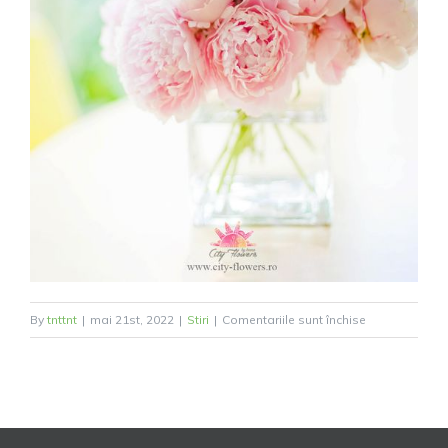
pentru
By
tnttnt
|
mai 21st, 2022
|
Stiri
|
Comentariile sunt închise
La
mulți
ani
tuturor
celor