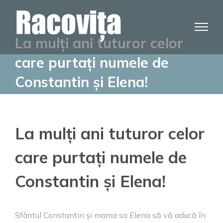
Skip
to
content
La mulți ani tuturor celor
care purtați numele de
Constantin și Elena!
La mulți ani tuturor celor
care purtați numele de
Constantin și Elena!
Sfântul Constantin și mama sa Elena să vă aducă în