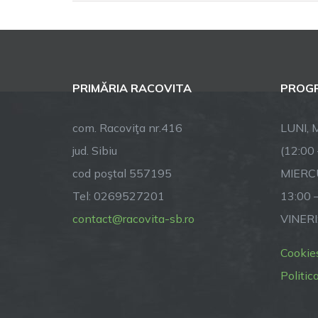
L
mu
an
co
Su
PRIMĂRIA RACOVITA
PROGR
co
no
com. Racoviţa nr.416
LUNI, M
jud. Sibiu
(12:00
cod poştal 557195
MIERCU
Tel: 0269527201
13:00 
contact@racovita-sb.ro
VINERI
Cookie
Politic