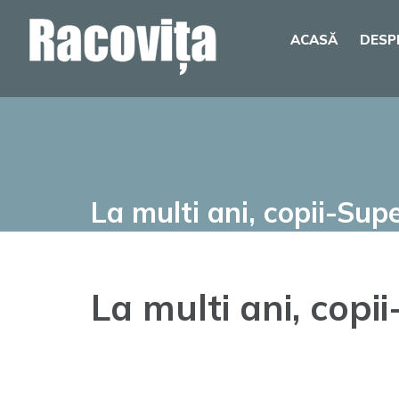
Skip
ACASĂ
DESP
to
content
La multi ani, copii-Sup
La multi ani, copi