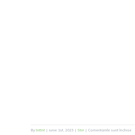
pe
By
tnttnt
|
iunie 1st, 2023
|
Stiri
|
Comentariile sunt închise