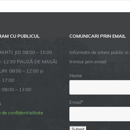
a
lti
i,
pii-
perEroii
AM CU PUBLICUL
COMUNICARI PRIN EMAIL
munității
astre!
ARTI, JOI: 08:00 – 15:00
Informatii de inters public si s
 – 12:30 PAUZĂ DE MASĂ)
trimise prin email
RI: 08:00 – 12:00 și
Name
– 17:00
: 08:00 – 13:00
Email*
s
a de confidentialitate