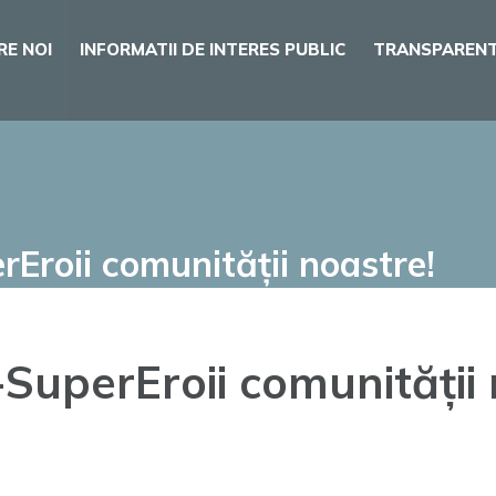
RE NOI
INFORMATII DE INTERES PUBLIC
TRANSPARENT
erEroii comunității noastre!
i-SuperEroii comunității