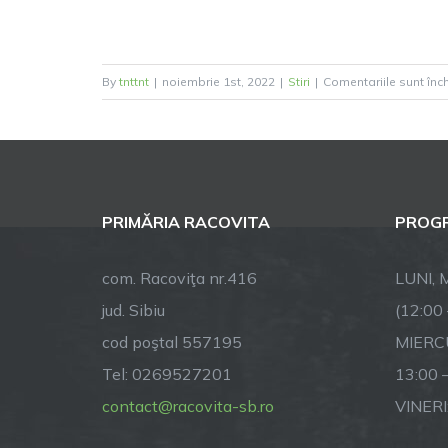
By
tnttnt
|
noiembrie 1st, 2022
|
Stiri
|
Comentariile sunt înc
PRIMĂRIA RACOVITA
PROGR
com. Racoviţa nr.416
LUNI, M
jud. Sibiu
(12:00
cod poştal 557195
MIERCU
Tel: 0269527201
13:00 
contact@racovita-sb.ro
VINERI