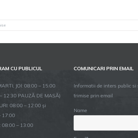
pentru
hise
Investiții
pentru
zona
montană
AM CU PUBLICUL
COMUNICARI PRIN EMAIL
ARTI, JOI: 08:00 – 15:00
Informatii de inters public si s
 – 12:30 PAUZĂ DE MASĂ)
trimise prin email
RI: 08:00 – 12:00 și
Name
– 17:00
: 08:00 – 13:00