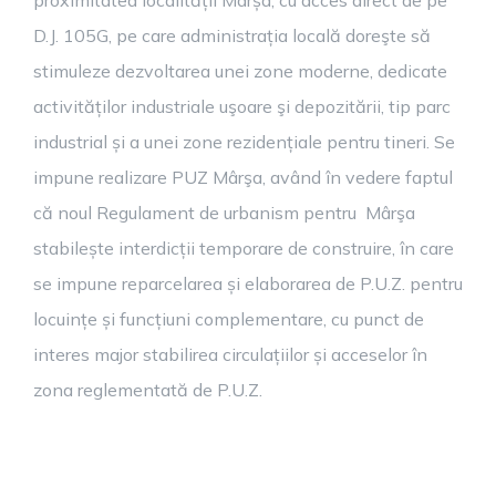
proximitatea localității Mârșa, cu acces direct de pe
D.J. 105G, pe care administrația locală doreşte să
stimuleze dezvoltarea unei zone moderne, dedicate
activităților industriale uşoare şi depozitării, tip parc
industrial și a unei zone rezidențiale pentru tineri. Se
impune realizare PUZ Mârşa, având în vedere faptul
că noul Regulament de urbanism pentru Mârşa
stabilește interdicții temporare de construire, în care
se impune reparcelarea și elaborarea de P.U.Z. pentru
locuințe și funcțiuni complementare, cu punct de
interes major stabilirea circulațiilor și acceselor în
zona reglementată de P.U.Z.