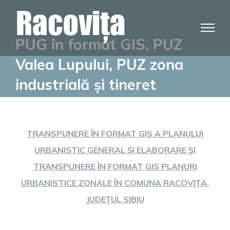
Skip
to
content
PUG în format GIS, PUZ
Valea Lupului, PUZ zona
industrială și tineret
TRANSPUNERE ÎN FORMAT GIS A PLANULUI
URBANISTIC GENERAL ȘI ELABORARE ȘI
TRANSPUNERE ÎN FORMAT GIS PLANURI
URBANISTICE ZONALE ÎN COMUNA RACOVIȚA,
JUDEȚUL SIBIU