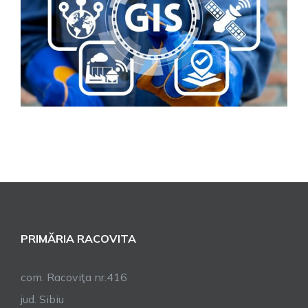
PRIMĂRIA RACOVITA
com. Racoviţa nr.416
jud. Sibiu