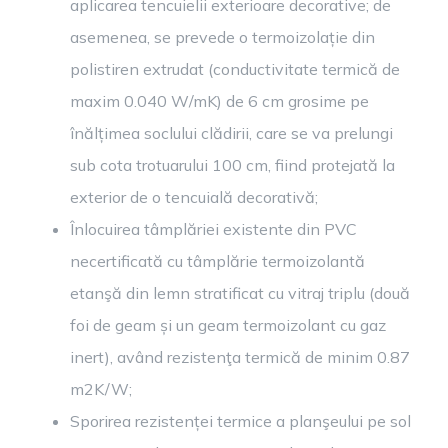
aplicarea tencuielii exterioare decorative; de
asemenea, se prevede o termoizolație din
polistiren extrudat (conductivitate termică de
maxim 0.040 W/mK) de 6 cm grosime pe
înălțimea soclului clădirii, care se va prelungi
sub cota trotuarului 100 cm, fiind protejată la
exterior de o tencuială decorativă;
Înlocuirea tâmplăriei existente din PVC
necertificată cu tâmplărie termoizolantă
etanşă din lemn stratificat cu vitraj triplu (două
foi de geam și un geam termoizolant cu gaz
inert), având rezistenţa termică de minim 0.87
m2K/W;
Sporirea rezistenței termice a planşeului pe sol