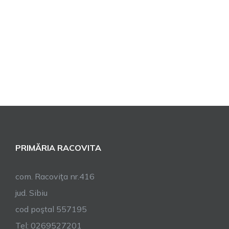
PRIMĂRIA RACOVITA
com. Racoviţa nr.416
jud. Sibiu
cod poştal 557195
Tel: 0269527201