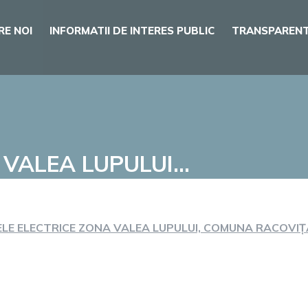
RE NOI
INFORMATII DE INTERES PUBLIC
TRANSPARENT
 VALEA LUPULUI…
LE ELECTRICE ZONA VALEA LUPULUI, COMUNA RACOVIȚA