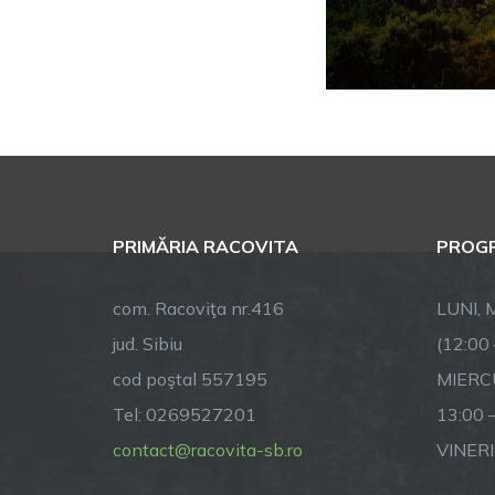
PRIMĂRIA RACOVITA
PROGR
com. Racoviţa nr.416
LUNI, M
jud. Sibiu
(12:00
cod poştal 557195
MIERCU
Tel: 0269527201
13:00 
contact@racovita-sb.ro
VINERI