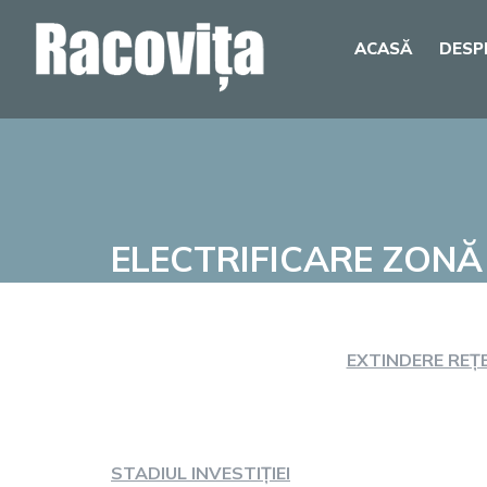
Skip
ACASĂ
DESP
to
content
ELECTRIFICARE ZONĂ
EXTINDERE REȚE
STADIUL INVESTIȚIEI