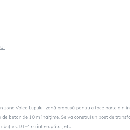
UI
în zona Valea Lupului, zonă propusă pentru a face parte din i
âlp de beton de 10 m înălțime. Se va construi un post de trans
ribuție CD1-4 cu întrerupător, etc.