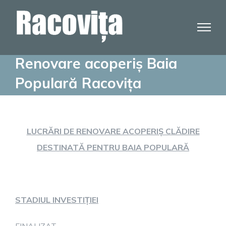
Skip
to
content
Renovare acoperiș Baia
Populară Racovița
LUCRĂRI DE RENOVARE ACOPERIȘ CLĂDIRE
DESTINATĂ PENTRU BAIA POPULARĂ
STADIUL INVESTIȚIEI