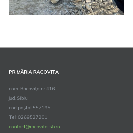
PRIMĂRIA RACOVITA
com. Racoviţa nr.416
jud. Sibiu
cod poştal 557195
Tel: 0269527201
contact@racovita-sb.ro