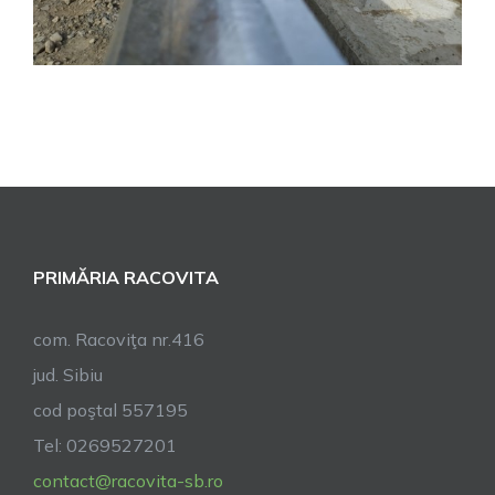
PRIMĂRIA RACOVITA
com. Racoviţa nr.416
jud. Sibiu
cod poştal 557195
Tel: 0269527201
contact@racovita-sb.ro