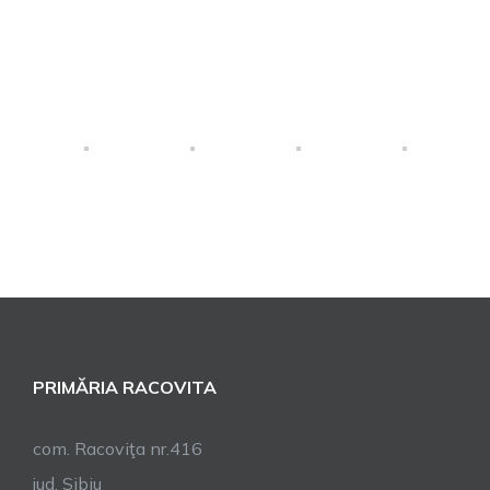
PRIMĂRIA RACOVITA
com. Racoviţa nr.416
jud. Sibiu