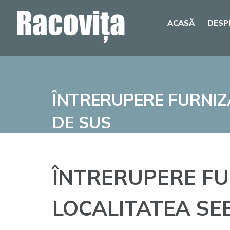
Skip
ACASĂ
DESP
to
content
ÎNTRERUPERE FURNIZ
DE SUS
ÎNTRERUPERE FU
LOCALITATEA SE