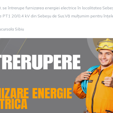
, se întrerupe furnizarea energiei electrice în localitatea Sebe
re PT1 20/0,4 kV din Sebeșu de Sus.
Vă mulțumim pentru înțel
ucursala Sibiu