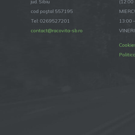
jud. Sibiu
(12:00
cod poştal 557195
MIERCU
Tel: 0269527201
13:00 
contact@racovita-sb.ro
VINERI
Cookie
Politic