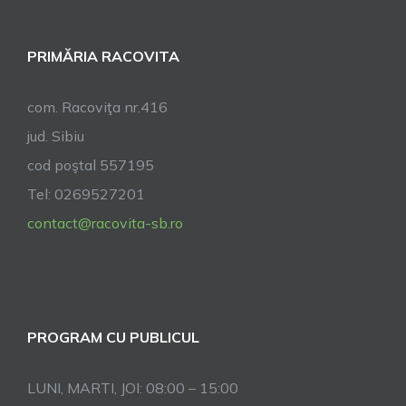
selecție
finanțate
PRIMĂRIA RACOVITA
prin
GAL
Țara
com. Racoviţa nr.416
Oltului
jud. Sibiu
cod poştal 557195
Tel: 0269527201
contact@racovita-sb.ro
PROGRAM CU PUBLICUL
LUNI, MARTI, JOI: 08:00 – 15:00