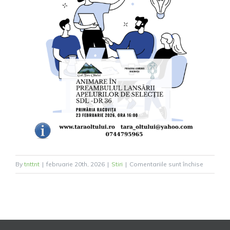
pentru
By
tnttnt
|
februarie 20th, 2026
|
Stiri
|
Comentariile sunt închise
Întâlnire
privind
lansarea
apelurilo
de