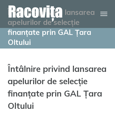
Skip
Întâlnire privind lansarea
to
content
apelurilor de selecție
finanțate prin GAL Țara
Oltului
Întâlnire privind lansarea
apelurilor de selecție
finanțate prin GAL Țara
Oltului