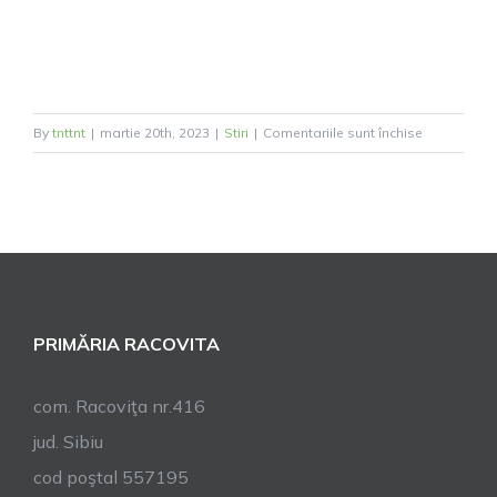
pentru
By
tnttnt
|
martie 20th, 2023
|
Stiri
|
Comentariile sunt închise
ÎNȘTIINȚAR
PRIMĂRIA RACOVITA
com. Racoviţa nr.416
jud. Sibiu
cod poştal 557195