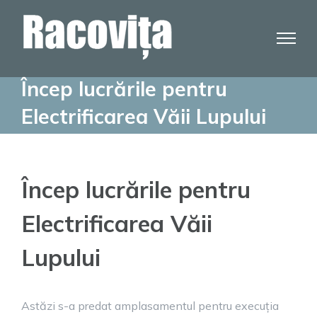
Skip
to
content
Încep lucrările pentru
Electrificarea Văii Lupului
Încep lucrările pentru
Electrificarea Văii
Lupului
Astăzi s-a predat amplasamentul pentru execuția