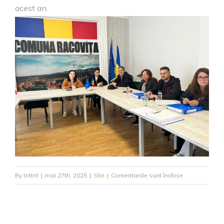
acest an.
pentru
By
tnttnt
|
mai 27th, 2025
|
Stiri
|
Comentariile sunt închise
Încep
lucrările
pentru
Electrificarea