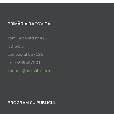
Văii
Lupului
PRIMĂRIA RACOVITA
com. Racoviţa nr.416
jud. Sibiu
cod poştal 557195
Tel: 0269527201
contact@racovita-sb.ro
PROGRAM CU PUBLICUL