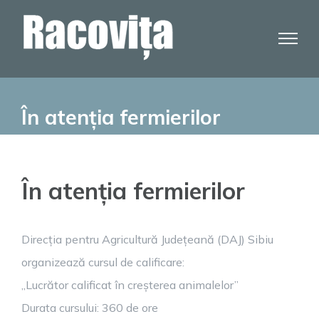
Skip
to
content
În atenția fermierilor
În atenția fermierilor
Direcția pentru Agricultură Județeană (DAJ) Sibiu
organizează cursul de calificare:
„Lucrător calificat în creșterea animalelor”
Durata cursului: 360 de ore