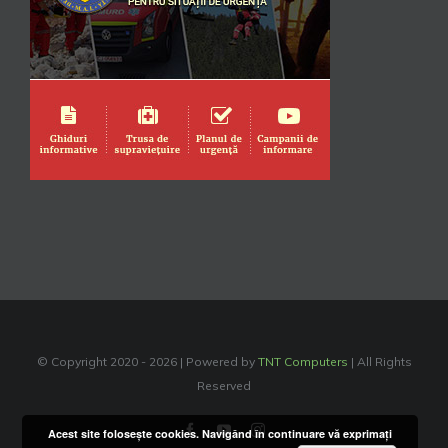
© Copyright 2020 -
2026 | Powered by
TNT Computers
| All Rights
Reserved
Facebook
YouTube
Instagram
Acest site foloseşte cookies. Navigând în continuare vă exprimaţi