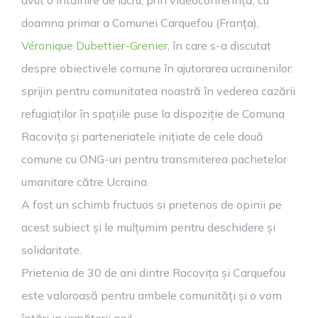
avut o întâlnire de lucru, prin videoconferință, cu
doamna primar a Comunei Carquefou (Franța),
Véronique Dubettier-Grenier
, în care s-a discutat
despre obiectivele comune în ajutorarea ucrainenilor:
sprijin pentru comunitatea noastră în vederea cazării
refugiaților în spațiile puse la dispoziție de Comuna
Racovița și parteneriatele inițiate de cele două
comune cu ONG-uri pentru transmiterea pachetelor
umanitare către Ucraina.
A fost un schimb fructuos si prietenos de opinii pe
acest subiect și le mulțumim pentru deschidere și
solidaritate.
Prietenia de 30 de ani dintre Racovița și Carquefou
este valoroasă pentru ambele comunități și o vom