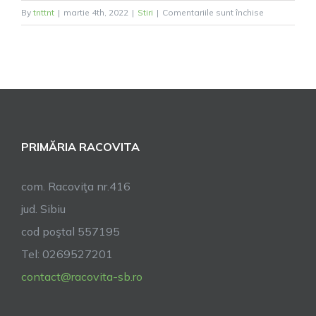
pentru
By
tnttnt
|
martie 4th, 2022
|
Stiri
|
Comentariile sunt închise
Împreună
pentru
Ucraina!
PRIMĂRIA RACOVITA
com. Racoviţa nr.416
jud. Sibiu
cod poştal 557195
Tel: 0269527201
contact@racovita-sb.ro