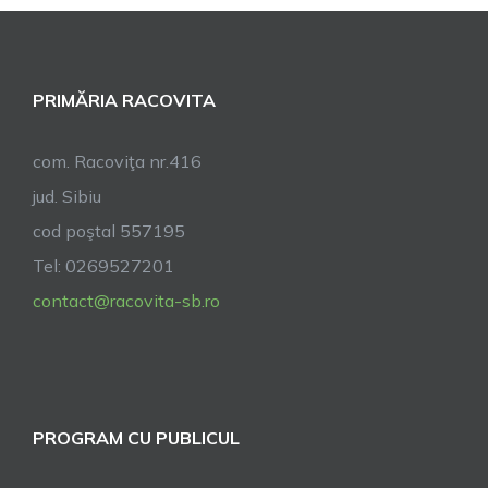
a
vestit
Naștere
PRIMĂRIA RACOVITA
Domnulu
la
Biserica
com. Racoviţa nr.416
Ortodox
jud. Sibiu
cu
cod poştal 557195
Hramul
„Sfintei
Tel: 0269527201
Treimi”
contact@racovita-sb.ro
din
Racovița
PROGRAM CU PUBLICUL