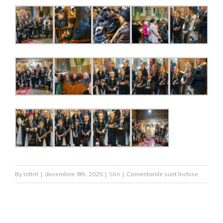
pentru
By
tnttnt
|
decembrie 8th, 2025
|
Stiri
|
Comentariile sunt închise
Grupul
vocal
„Flori
Racovic