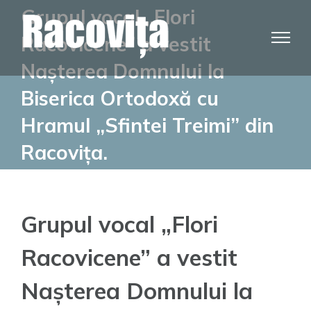
Skip
Grupul vocal „Flori
to
Racovicene” a vestit
content
Nașterea Domnului la
Biserica Ortodoxă cu
Hramul „Sfintei Treimi” din
Racovița.
Grupul vocal „Flori
Racovicene” a vestit
Nașterea Domnului la