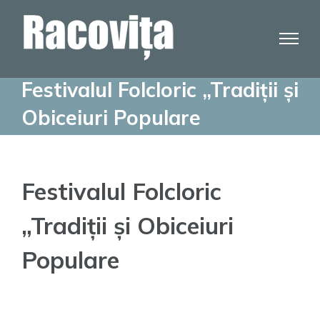
Skip
to
content
Festivalul Folcloric „Tradiții și
Obiceiuri Populare
Festivalul Folcloric
„Tradiții și Obiceiuri
Populare