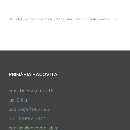
pentru
By
tnttnt
|
decembrie 15th, 2022
|
Stiri
|
Comentariile sunt închise
Festival
Folclori
„Tradiții
și
Obiceiu
Popula
PRIMĂRIA RACOVITA
com. Racoviţa nr.416
jud. Sibiu
cod poştal 557195
Tel: 0269527201
contact@racovita-sb.ro