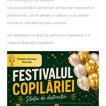
Fă-ți echipă și hai la joacă!
Vă recomandăm să formați echipe de maximum 6
participanți, să vă alegeți o culoare și să purtați
tricouri în culoarea echipei voastre.
Vă așteptăm cu drag să petrecem împreună o zi
magică dedicată copilăriei!