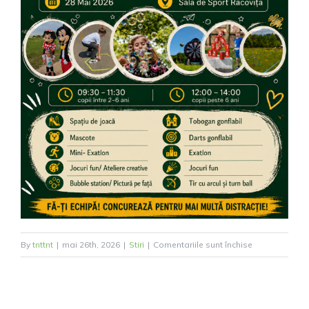
pentru
By
tnttnt
|
mai 26th, 2026
|
Stiri
|
Comentariile sunt închise
Festivalul
copilăriei