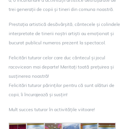
a, o încununare a activității artistice desfășurate de
trei generații de copii și tineri din comuna noastră.
Prestația artistică desăvârșită, cântecele și colindele
interpretate de tinerii noștri artiști au emoționat și
bucurat publicul numeros prezent la spectacol.
Felicitări tuturor celor care duc cântecul și jocul
racovicean mai departe! Meritați toată prețuirea și
susținerea noastră!
Felicitări tuturor părinților pentru că sunt alături de
copii, îi încurajează și susțin!
Mult succes tuturor în activitățile viitoare!