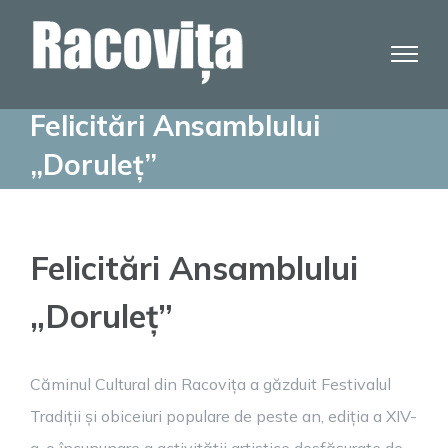
Skip
to
content
Felicitări Ansamblului
„Doruleț”
Felicitări Ansamblului
„Doruleț”
Căminul Cultural din Racovița a găzduit Festivalul
Tradiții și obiceiuri populare de peste an, ediția a XIV-