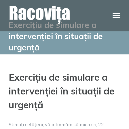
Skip
to
content
Exercițiu de simulare a
intervenției în situații de
urgență
Exercițiu de simulare a
intervenției în situații de
urgență
Stimați cetățeni, vă informăm că miercuri, 22