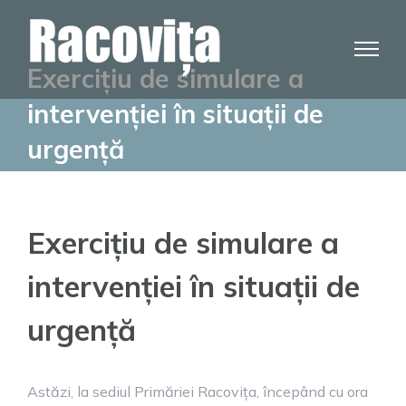
Skip
to
content
Exercițiu de simulare a
intervenției în situații de
urgență
Exercițiu de simulare a
intervenției în situații de
urgență
Astăzi, la sediul Primăriei Racovița, începând cu ora