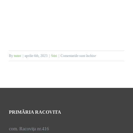
pentru
By
tnttnt
|
aprilie 6th, 2023
|
Stiri
|
Comentariile sunt închise
Duminica
Floriilor,
Grupul
Vocal
Flori
Racovicene
PRIMĂRIA RACOVITA
com. Racoviţa nr.416