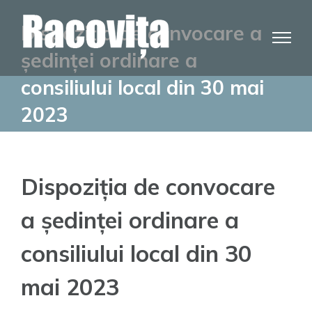
Skip
Dispoziția de convocare a
to
content
ședinței ordinare a
consiliului local din 30 mai
2023
Dispoziția de convocare
a ședinței ordinare a
consiliului local din 30
mai 2023