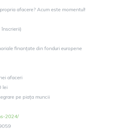
izi propria afacere? Acum este momentul!
înscrierii)
noriale finanțate din fonduri europene
ei afaceri
 lei
ntegrare pe piața muncii
ns-2024/
-9059