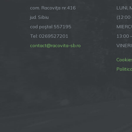
com. Racoviţa nr.416
LUNI, M
jud. Sibiu
(12:00
cod poştal 557195
MIERCU
Tel: 0269527201
13:00 
contact@racovita-sb.ro
VINERI
Cookie
Politic