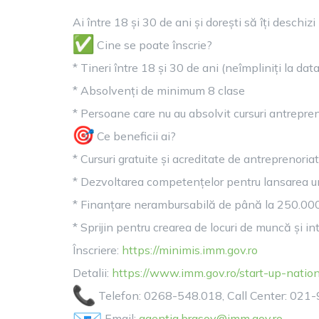
Ai între 18 și 30 de ani și dorești să îți desch
Cine se poate înscrie?
* Tineri între 18 și 30 de ani (neîmpliniți la data 
* Absolvenți de minimum 8 clase
* Persoane care nu au absolvit cursuri antrepre
Ce beneficii ai?
* Cursuri gratuite și acreditate de antreprenoriat
* Dezvoltarea competențelor pentru lansarea un
* Finanțare nerambursabilă de până la 250.000
* Sprijin pentru crearea de locuri de muncă și i
Înscriere:
https://minimis.imm.gov.ro
Detalii:
https://www.imm.gov.ro/start-
up-natio
Telefon: 0268-548.018, Call Center: 021
Email:
agentia.brasov@imm.gov.ro