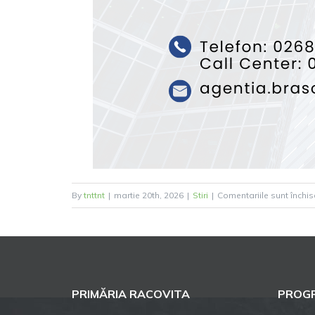
By
tnttnt
|
martie 20th, 2026
|
Stiri
|
Comentariile sunt închis
PRIMĂRIA RACOVITA
PROGR