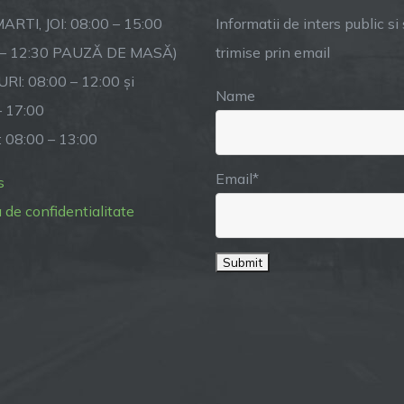
START-
ARTI, JOI: 08:00 – 15:00
Informatii de inters public si s
UP
 – 12:30 PAUZĂ DE MASĂ)
trimise prin email
NATION
RI: 08:00 – 12:00 și
România!
Name
– 17:00
: 08:00 – 13:00
Email*
s
a de confidentialitate