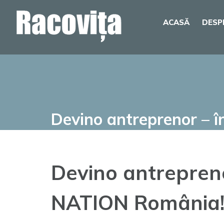
Skip
ACASĂ
DESP
to
content
Devino antreprenor – 
Devino antrepren
NATION România