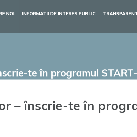
RE NOI
INFORMATII DE INTERES PUBLIC
TRANSPARENT
înscrie-te în programul STA
or – înscrie-te în pro
!