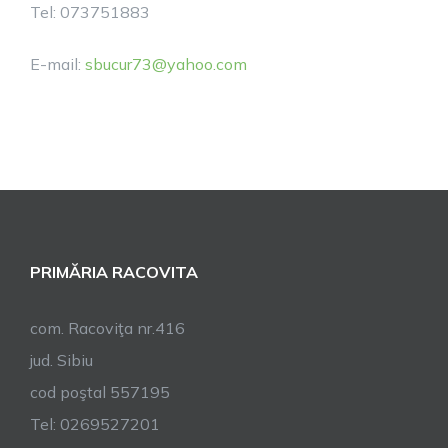
Tel: 073751883
E-mail:
sbucur73@yahoo.com
PRIMĂRIA RACOVITA
com. Racoviţa nr.416
jud. Sibiu
cod poştal 557195
Tel: 0269527201