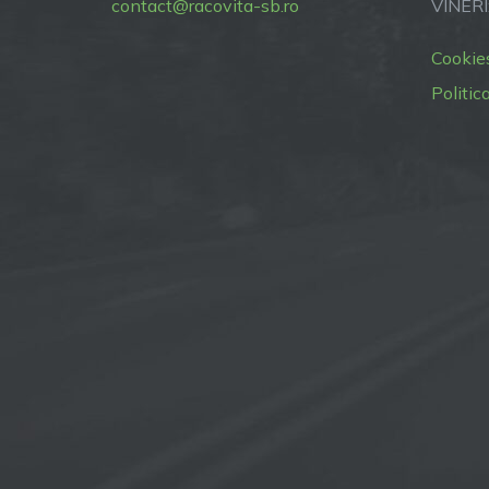
contact@racovita-sb.ro
VINERI
Cookie
Politic