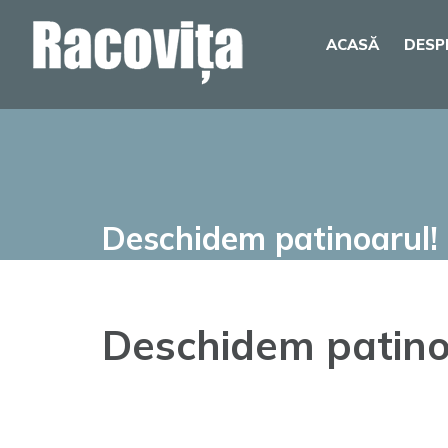
Skip
ACASĂ
DESP
to
content
Deschidem patinoarul!
Deschidem patino