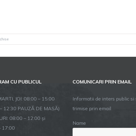
pentru
nchise
Deschidem
patinoarul!
AM CU PUBLICUL
COMUNICARI PRIN EMAIL
ARTI, JOI: 08:00 – 15:00
Informatii de inters public si s
 – 12:30 PAUZĂ DE MASĂ)
trimise prin email
RI: 08:00 – 12:00 și
Name
– 17:00