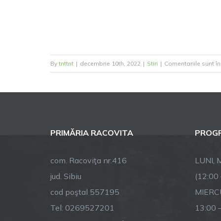
By
tnttnt
|
decembrie 10th, 2022
|
Stiri
|
Comentariile sunt î
PRIMĂRIA RACOVITA
PROGR
com. Racoviţa nr.416
LUNI, M
jud. Sibiu
(12:00
cod poştal 557195
MIERCU
Tel: 0269527201
13:00 