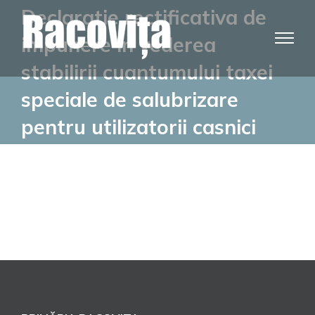
Skip
Declaratie rectificativa de
to
impunere în vederea
content
stabilirii cuantumului taxei
speciale de salubrizare
pentru utilizatorii casnici