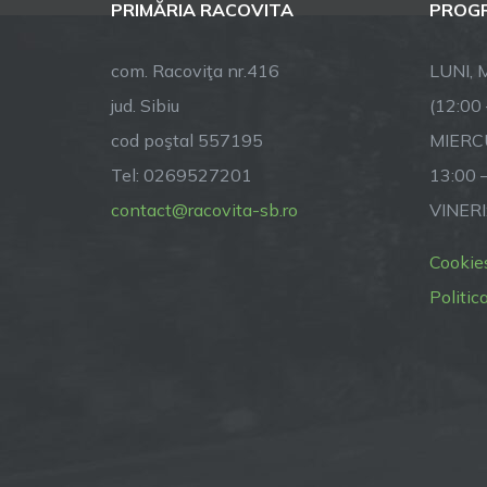
PRIMĂRIA RACOVITA
PROGR
com. Racoviţa nr.416
LUNI, M
jud. Sibiu
(12:00
cod poştal 557195
MIERCU
Tel: 0269527201
13:00 
contact@racovita-sb.ro
VINERI
Cookie
Politic