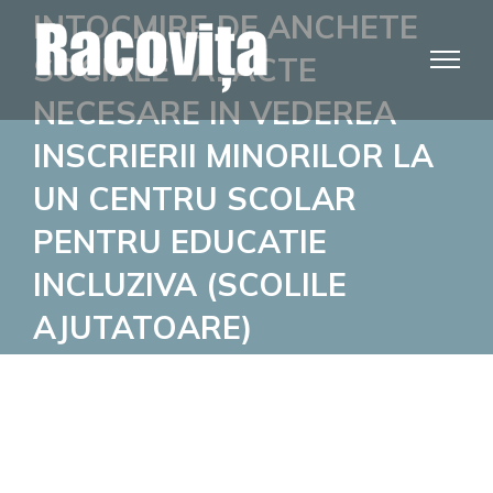
Skip
INTOCMIRE DE ANCHETE
to
SOCIALE -A. ACTE
content
NECESARE IN VEDEREA
INSCRIERII MINORILOR LA
UN CENTRU SCOLAR
PENTRU EDUCATIE
INCLUZIVA (SCOLILE
AJUTATOARE)