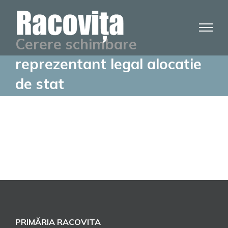
Skip
to
content
Cerere schimbare
reprezentant legal alocatie
de stat
PRIMĂRIA RACOVITA