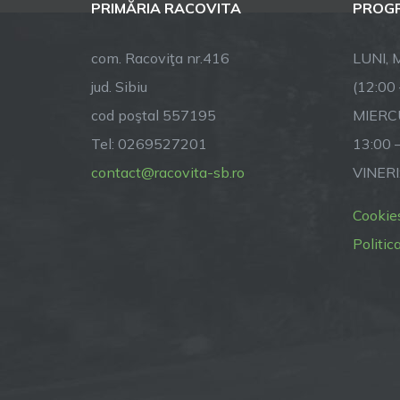
PRIMĂRIA RACOVITA
PROGR
com. Racoviţa nr.416
LUNI, M
jud. Sibiu
(12:00
cod poştal 557195
MIERCU
Tel: 0269527201
13:00 
contact@racovita-sb.ro
VINERI
Cookie
Politic