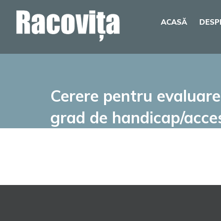
Skip
ACASĂ
DESP
to
content
Cerere pentru evaluare 
grad de handicap/acces l