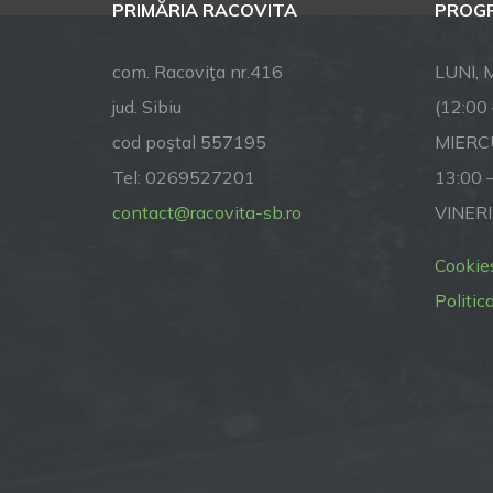
PRIMĂRIA RACOVITA
PROGR
com. Racoviţa nr.416
LUNI, M
jud. Sibiu
(12:00
cod poştal 557195
MIERCU
Tel: 0269527201
13:00 
contact@racovita-sb.ro
VINERI
Cookie
Politic