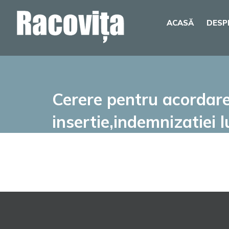
Skip
ACASĂ
DESP
to
content
Cerere pentru acordarea
insertie,indemnizatiei l