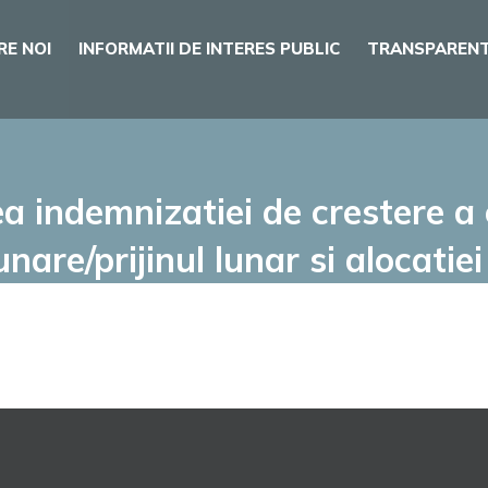
RE NOI
INFORMATII DE INTERES PUBLIC
TRANSPARENT
 indemnizatiei de crestere a c
unare/prijinul lunar si alocatie