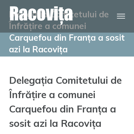
Skip
Delegația Comitetului de
to
content
Înfrățire a comunei
Carquefou din Franța a sosit
azi la Racovița
Delegația Comitetului de
Înfrățire a comunei
Carquefou din Franța a
sosit azi la Racovița