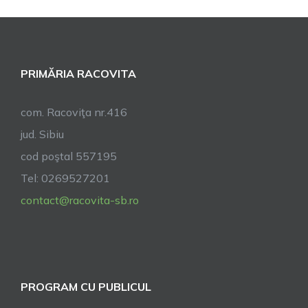
Înfrățire
a
comunei
Carquefou
PRIMĂRIA RACOVITA
din
Franța
a
com. Racoviţa nr.416
sosit
jud. Sibiu
azi
cod poştal 557195
la
Racovița
Tel: 0269527201
contact@racovita-sb.ro
PROGRAM CU PUBLICUL