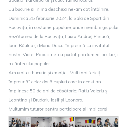
tradiția mai departe și aduc faimă locului.
Cu bucurie și inima deschisă ne-am dat întâlnire,
Duminica 25 februarie 2024, la Sala de Sport din
Racovița, în costume populare, unde membrii grupului
Șezătoarea de la Racovița, Laura Andraș Prisacă,
Ioan Răulea și Mario Doica, împreună cu invitatul
nostru Viorel Papuc, ne-au purtat prin lumea jocului și
a cântecului popular.
Am urat cu bucurie și emoție „Mulți ani fericiți
împreună” celor două cupluri care în acest an
împlinesc 50 de ani de căsătorie: Rațiu Valeriu și
Leontina și Brudariu Iosif și Leonora.
Mulțumim tuturor pentru participare și implicare!