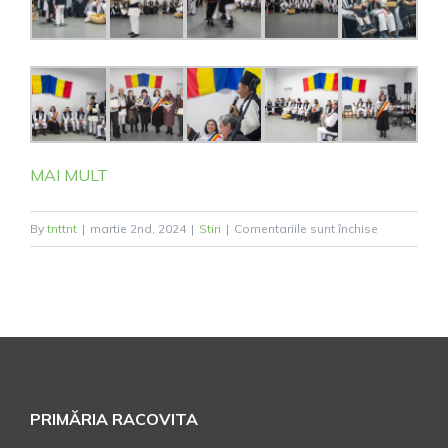
MAI MULT
pentru
By
tnttnt
|
martie 2nd, 2024
|
Stiri
|
Comentariile sunt închise
De
Dragobete
–
iubește
românește!
PRIMĂRIA RACOVITA