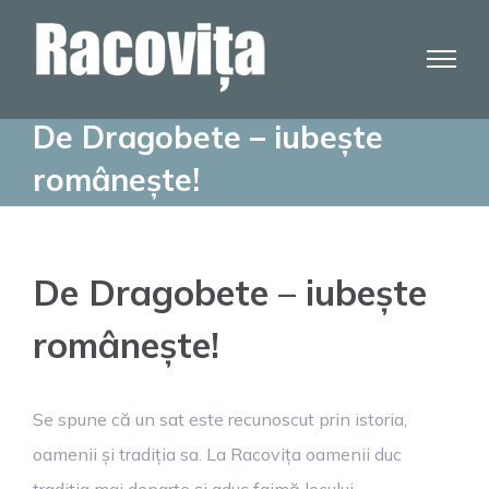
Skip
to
content
De Dragobete – iubește
românește!
De Dragobete – iubește
românește!
Se spune că un sat este recunoscut prin istoria,
oamenii și tradiția sa. La Racovița oamenii duc