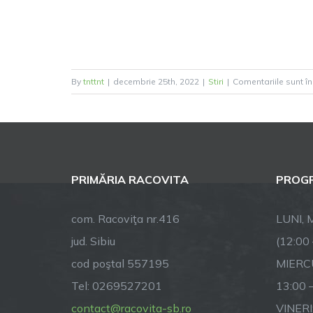
By
tnttnt
|
decembrie 25th, 2022
|
Stiri
|
Comentariile sunt î
PRIMĂRIA RACOVITA
PROGR
com. Racoviţa nr.416
LUNI, M
jud. Sibiu
(12:00
cod poştal 557195
MIERCU
Tel: 0269527201
13:00 
contact@racovita-sb.ro
VINERI