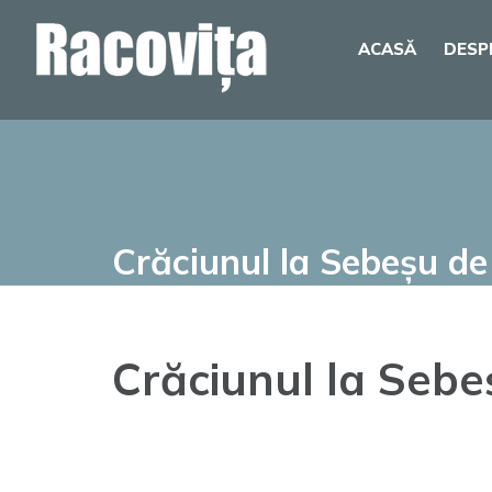
Skip
ACASĂ
DESP
to
content
Crăciunul la Sebeșu d
Crăciunul la Sebe