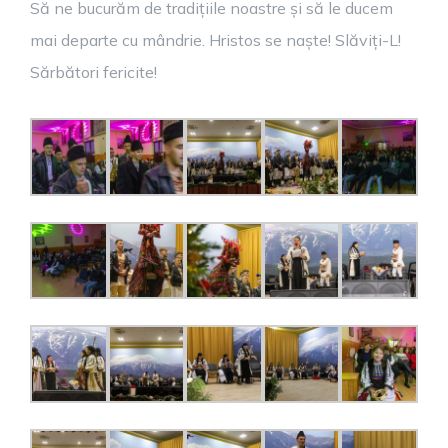
Să ne bucurăm de tradițiile noastre și să le ducem
mai departe cu mândrie. Hristos se naște! Slăviți-L!
Sărbători fericite!