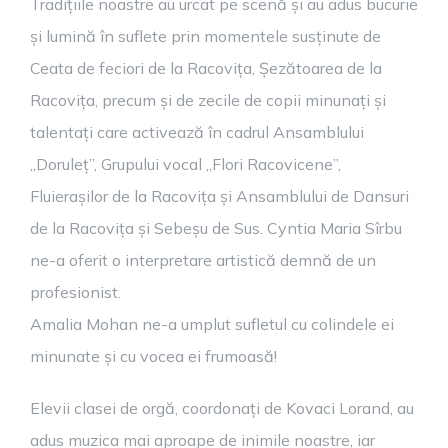
Tradițiile noastre au urcat pe scenă și au adus bucurie
și lumină în suflete prin momentele susținute de
Ceata de feciori de la Racovița, Șezătoarea de la
Racovița, precum și de zecile de copii minunați și
talentați care activează în cadrul Ansamblului
„Doruleț”, Grupului vocal „Flori Racovicene”,
Fluierașilor de la Racovița și Ansamblului de Dansuri
de la Racovița și Sebeșu de Sus. Cyntia Maria Sîrbu
ne-a oferit o interpretare artistică demnă de un
profesionist.
Amalia Mohan ne-a umplut sufletul cu colindele ei
minunate și cu vocea ei frumoasă!
Elevii clasei de orgă, coordonați de Kovaci Lorand, au
adus muzica mai aproape de inimile noastre, iar