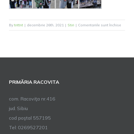
pentru
By
tnttnt
|
decembrie 26th, 2021
|
Stiri
|
Comentariile sunt închise
Crăciun
în
Racoviț
PRIMĂRIA RACOVITA
com. Racoviţa nr.416
jud. Sibiu
cod poştal 557195
Tel: 0269527201