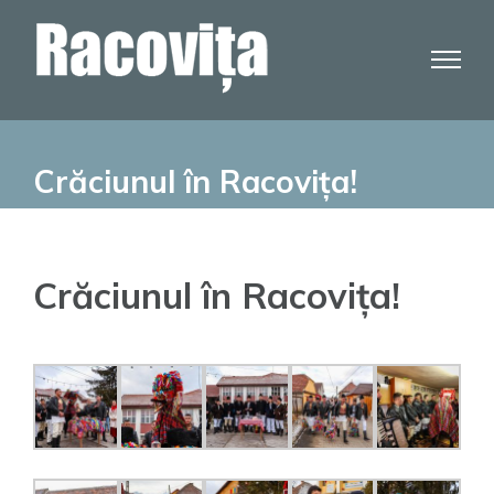
Skip
to
content
Crăciunul în Racovița!
Crăciunul în Racovița!