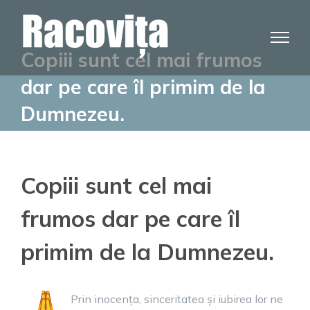
Skip
to
content
Copiii sunt cel mai frumos
dar pe care îl primim de la
Dumnezeu.
Copiii sunt cel mai
frumos dar pe care îl
primim de la Dumnezeu.
Prin inocența, sinceritatea și iubirea lor ne