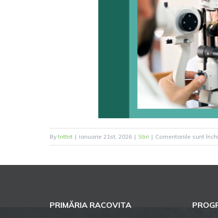
By
tnttnt
|
ianuarie 21st, 2026
|
Stiri
|
Comentariile sunt înch
PRIMĂRIA RACOVITA
PROGR