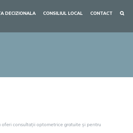
A DECIZIONALA
CONSILIUL LOCAL
CONTACT
feri consultații optometrice gratuite și pentru