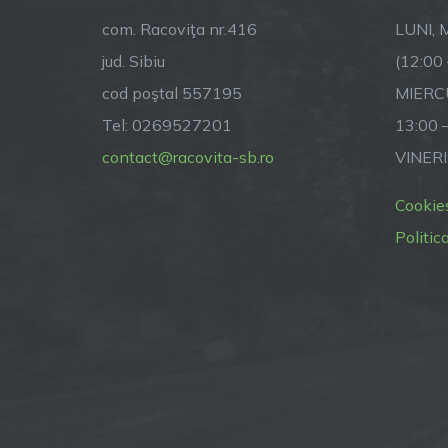
com. Racoviţa nr.416
LUNI, M
jud. Sibiu
(12:00
cod poştal 557195
MIERCU
Tel: 0269527201
13:00 
contact@racovita-sb.ro
VINERI
Cookie
Politic