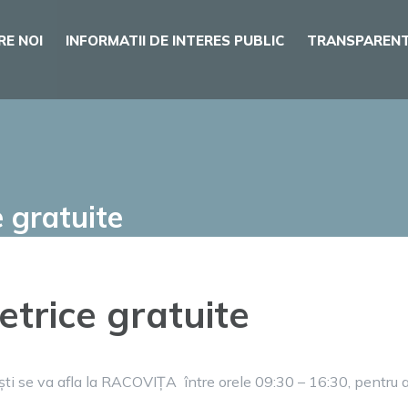
RE NOI
INFORMATII DE INTERES PUBLIC
TRANSPARENT
 gratuite
etrice gratuite
 se va afla la RACOVIȚA între orele 09:30 – 16:30, pentru a o