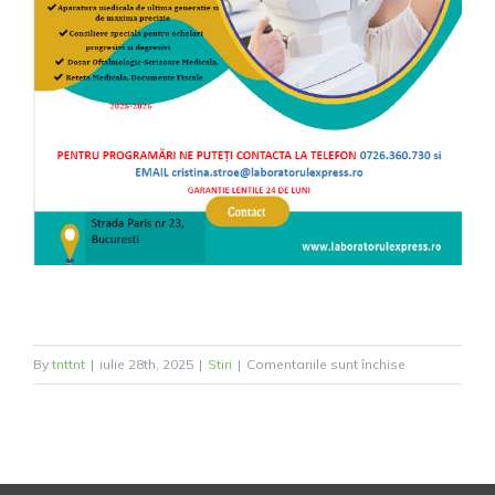
pentru
By
tnttnt
|
iulie 28th, 2025
|
Stiri
|
Comentariile sunt închise
Consultații
oftalmologice
–
GRATUITE