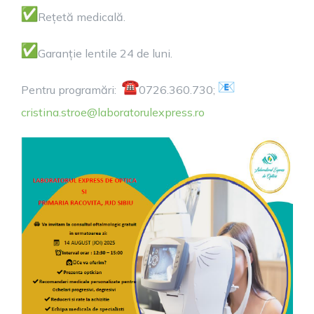
Rețetă medicală.
Garanție lentile 24 de luni.
Pentru programări:
0726.360.730;
cristina.stroe@
laboratorulexpress.ro