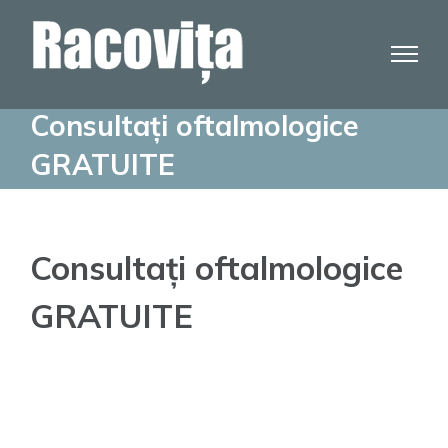
Skip
to
content
Consultați oftalmologice
GRATUITE
Consultați oftalmologice
GRATUITE