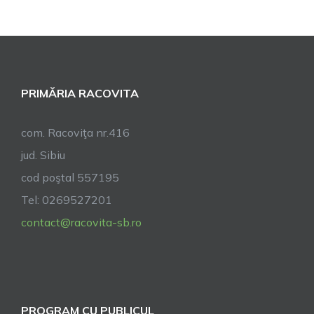
GRATUITE
PRIMĂRIA RACOVITA
com. Racoviţa nr.416
jud. Sibiu
cod poştal 557195
Tel: 0269527201
contact@racovita-sb.ro
PROGRAM CU PUBLICUL