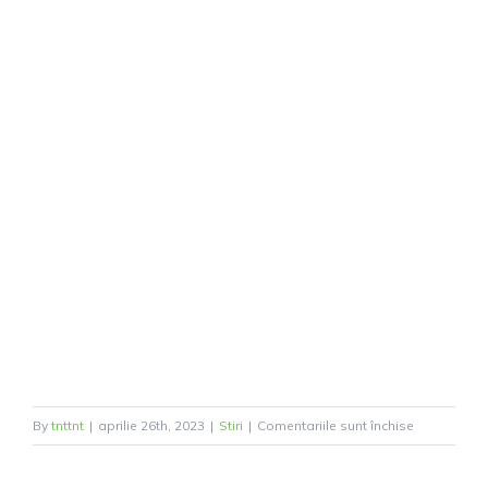
pentru
By
tnttnt
|
aprilie 26th, 2023
|
Stiri
|
Comentariile sunt închise
Consultați
oftalmologi