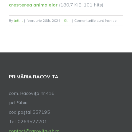
cresterea animalelor
(180,7 KiB, 101 hits)
pentru
By
tnttnt
|
februarie 26th, 2024
|
Stiri
|
Comentariile sunt închise
Concurs
de
calificare
Lucrător
calificat
în
creșterea
PRIMĂRIA RACOVITA
animalel
com. Racoviţa nr.416
jud. Sibiu
cod poştal 557195
Tel: 0269527201
contact@racovita-sb.ro