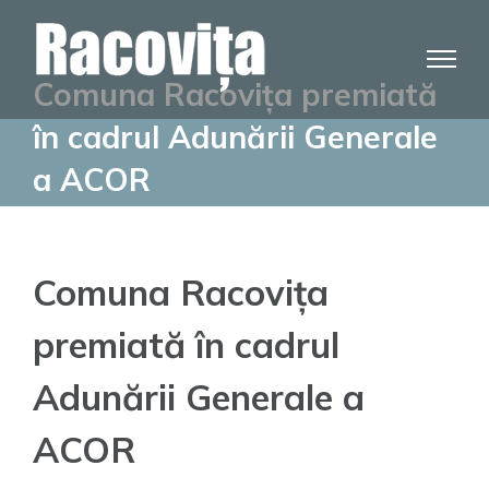
Skip
to
content
Comuna Racovița premiată
în cadrul Adunării Generale
a ACOR
Comuna Racovița
premiată în cadrul
Adunării Generale a
ACOR