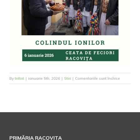
pentru
By
tnttnt
|
ianuarie 5th, 2026
|
Stiri
|
Comentariile sunt închise
Colindul
Ionilor
PRIMĂRIA RACOVITA