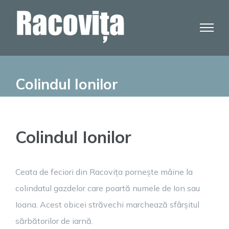
Skip
to
content
Colindul Ionilor
Colindul Ionilor
Ceata de feciori din Racovița pornește mâine la
colindatul gazdelor care poartă numele de Ion sau
Ioana. Acest obicei străvechi marchează sfârșitul
sărbătorilor de iarnă.